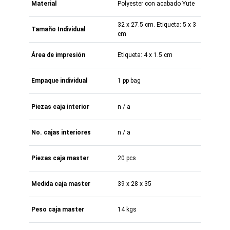
Material
Polyester con acabado Yute
32 x 27.5 cm. Etiqueta: 5 x 3
Tamaño Individual
cm
Área de impresión
Etiqueta: 4 x 1.5 cm
Empaque individual
1 pp bag
Piezas caja interior
n / a
No. cajas interiores
n / a
Piezas caja master
20 pcs
Medida caja master
39 x 28 x 35
Peso caja master
14 kgs